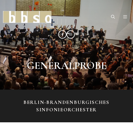
Zum
Inhalt
ME
springen
GENERALPROBE
BERLIN-BRANDENBURGISCHES
SINFONIEORCHESTER