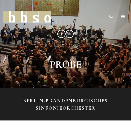
Zum
Inhalt
ME
springen
PROBE
BERLIN-BRANDENBURGISCHES
SINFONIEORCHESTER