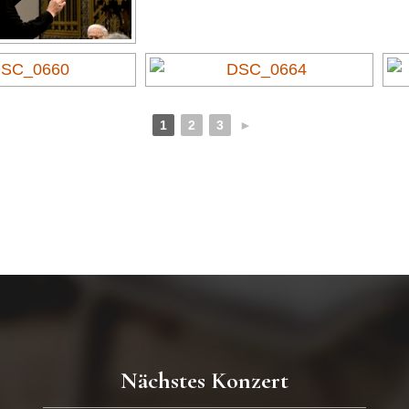
1
2
3
►
Nächstes Konzert