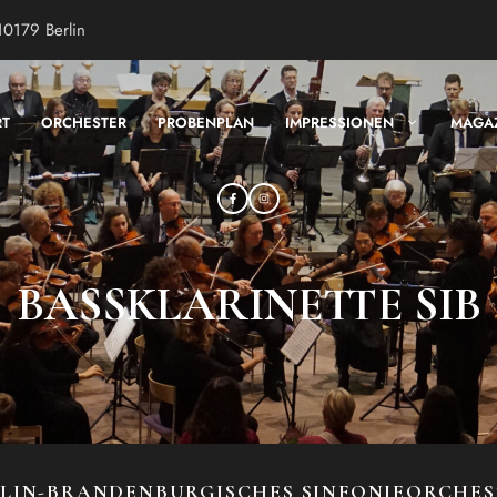
10179 Berlin
RT
ORCHESTER
PROBENPLAN
IMPRESSIONEN
MAGA
BASSKLARINETTE SIB
LIN-BRANDENBURGISCHES SINFONIEORCHE