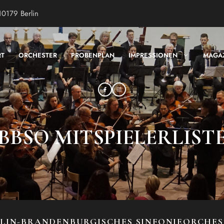
10179 Berlin
RT
ORCHESTER
PROBENPLAN
IMPRESSIONEN
MAGA
BBSO MITSPIELERLIST
LIN-BRANDENBURGISCHES SINFONIEORCHE