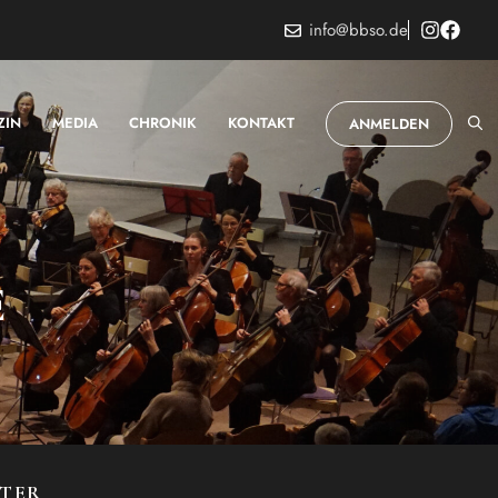
info@bbso.de
ZIN
MEDIA
CHRONIK
KONTAKT
ANMELDEN
E
STER