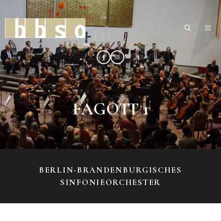
Zum
Inhalt
ME
springen
FAGOTT 1
BERLIN-BRANDENBURGISCHES
SINFONIEORCHESTER