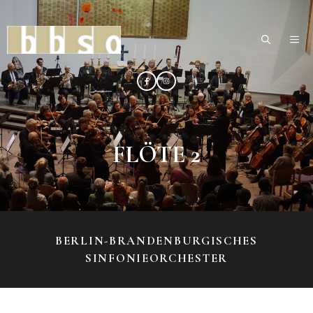
Zum
Inhalt
ME
springen
FLÖTE 2
BERLIN-BRANDENBURGISCHES
SINFONIEORCHESTER