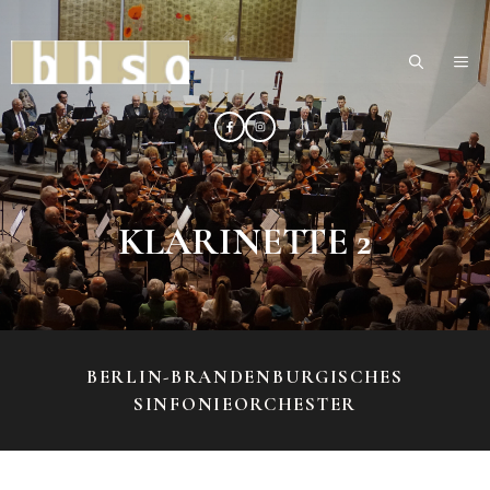
Zum
Inhalt
ME
springen
KLARINETTE 2
BERLIN-BRANDENBURGISCHES
SINFONIEORCHESTER