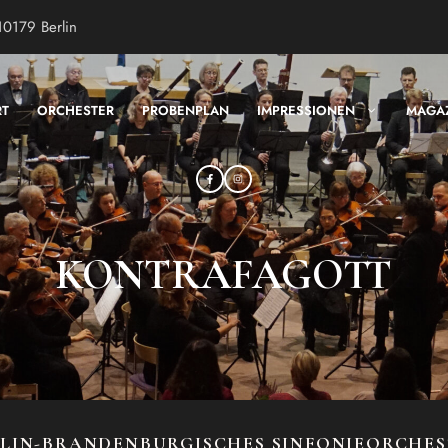
10179 Berlin
RT
ORCHESTER
PROBENPLAN
IMPRESSIONEN
MAGA
KONTRAFAGOTT
LIN-BRANDENBURGISCHES SINFONIEORCHE