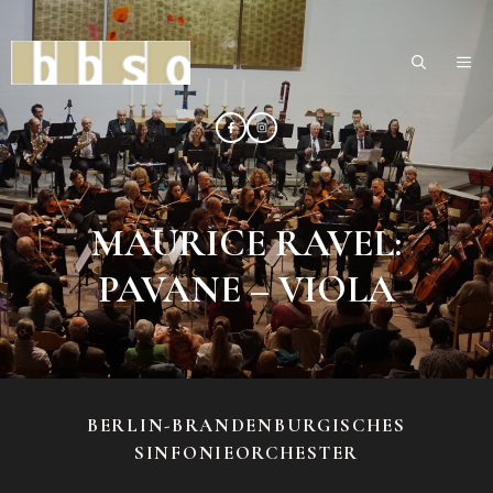
Zum
Inhalt
ME
springen
MAURICE RAVEL:
PAVANE – VIOLA
BERLIN-BRANDENBURGISCHES
SINFONIEORCHESTER