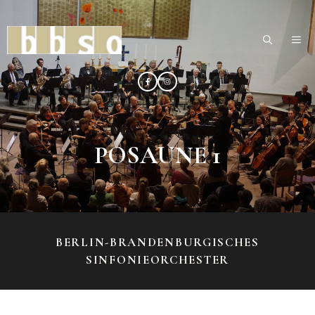
Zum
Inhalt
ME
springen
POSAUNE 1
BERLIN-BRANDENBURGISCHES
SINFONIEORCHESTER