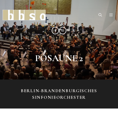
Zum
Inhalt
ME
springen
POSAUNE 2
BERLIN-BRANDENBURGISCHES
SINFONIEORCHESTER