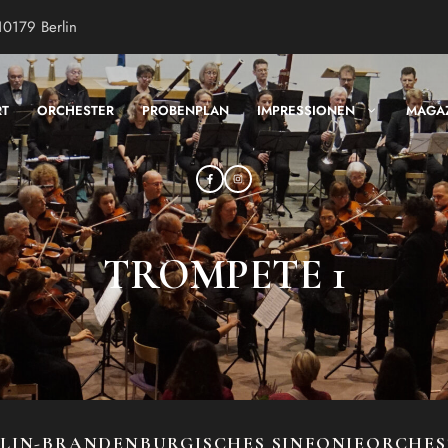
10179 Berlin
RT
ORCHESTER
PROBENPLAN
IMPRESSIONEN
MAGA
TROMPETE 1
LIN-BRANDENBURGISCHES SINFONIEORCHE