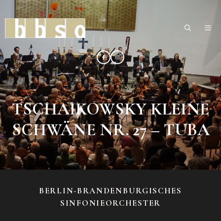
Zum
Inhalt
ME
springen
TSCHAIKOWSKY KLEINE
SCHWÄNE NR. 27 – TUBA
BERLIN-BRANDENBURGISCHES
SINFONIEORCHESTER