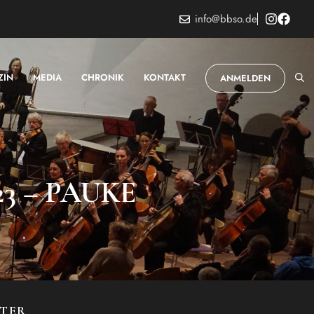
info@bbso.de
ZIN
MEDIA
CHRONIK
KONTAKT
ANMELDEN
3 – PAUKE
STER