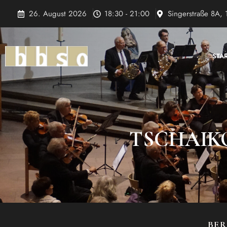
Zum
26. August 2026
18:30 - 21:00
Singerstraße 8A, 
Inhalt
springen
STA
TSCHAIKO
BER