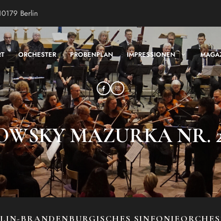
10179 Berlin
RT
ORCHESTER
PROBENPLAN
IMPRESSIONEN
MAGA
WSKY MAZURKA NR. 2
LIN-BRANDENBURGISCHES SINFONIEORCHE