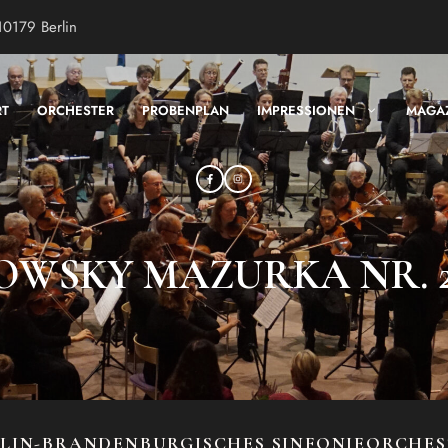
10179 Berlin
RT
ORCHESTER
PROBENPLAN
IMPRESSIONEN
MAGA
WSKY MAZURKA NR. 2
LIN-BRANDENBURGISCHES SINFONIEORCHE