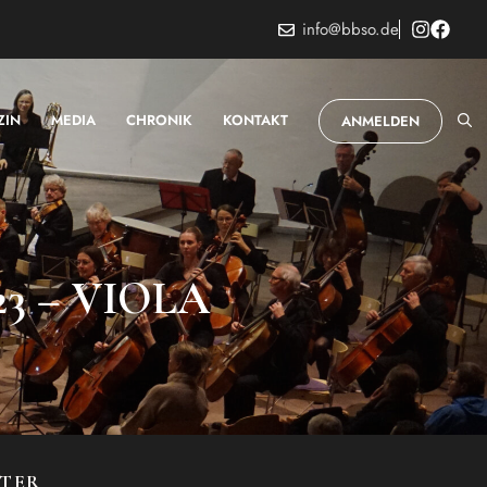
info@bbso.de
ZIN
MEDIA
CHRONIK
KONTAKT
ANMELDEN
3 – VIOLA
STER