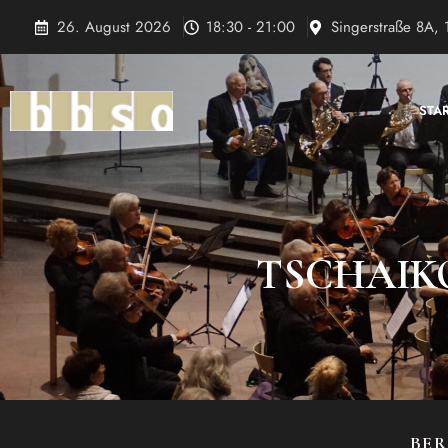
Zum
26. August 2026
18:30 - 21:00
Singerstraße 8A, 
Inhalt
springen
STA
TSCHAIKO
BER