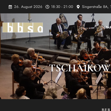
Zum
26. August 2026
18:30 - 21:00
Singerstraße 8A, 
Inhalt
springen
STA
TSCHAIKOWS
BER