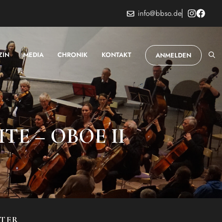
info@bbso.de
ZIN
MEDIA
CHRONIK
KONTAKT
ANMELDEN
E – OBOE II
STER