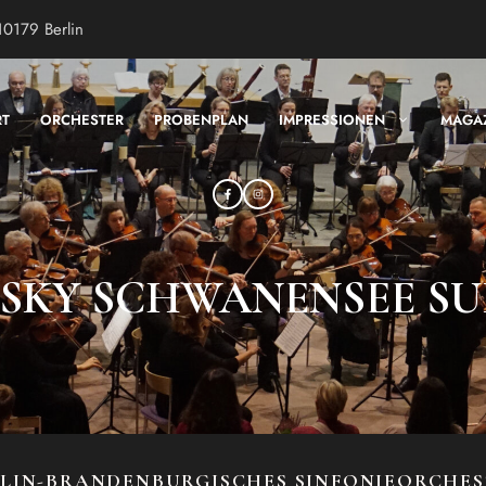
10179 Berlin
RT
ORCHESTER
PROBENPLAN
IMPRESSIONEN
MAGA
KY SCHWANENSEE SUIT
LIN-BRANDENBURGISCHES SINFONIEORCHE