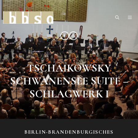
Zum
Inhalt
ME
springen
TSCHAIKOWSKY
SCHWANENSEE SUITE –
SCHLAGWERK I
BERLIN-BRANDENBURGISCHES