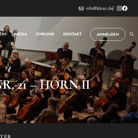
info@bbso.de
ZIN
MEDIA
CHRONIK
KONTAKT
ANMELDEN
 21 – HORN II
STER