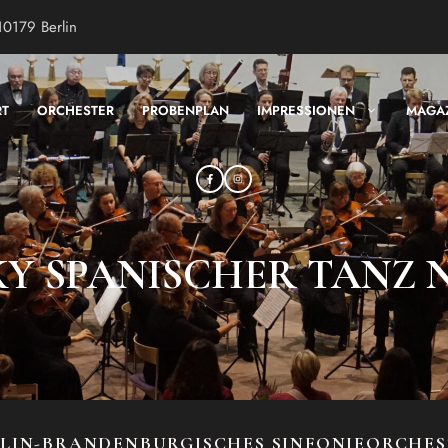
10179 Berlin
RT
ORCHESTER
PROBENPLAN
IMPRESSIONEN
MAGA
 SPANISCHER TANZ NR.
LIN-BRANDENBURGISCHES SINFONIEORCHE