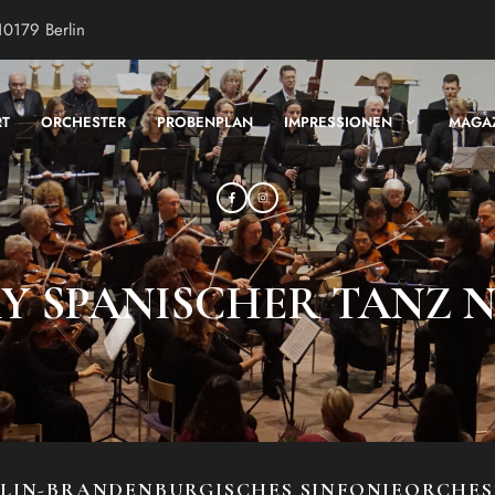
10179 Berlin
RT
ORCHESTER
PROBENPLAN
IMPRESSIONEN
MAGA
SPANISCHER TANZ NR.
LIN-BRANDENBURGISCHES SINFONIEORCHE