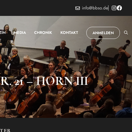
info@bbso.de
ZIN
MEDIA
CHRONIK
KONTAKT
ANMELDEN
 21 – HORN III
STER