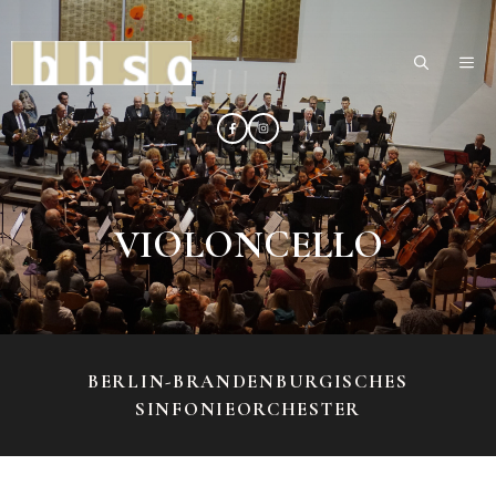
Zum
Inhalt
ME
springen
VIOLONCELLO
BERLIN-BRANDENBURGISCHES
SINFONIEORCHESTER