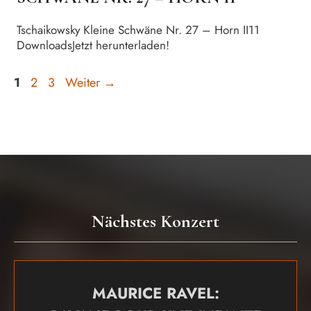
Tschaikowsky Kleine Schwäne Nr. 27 – Horn II11
DownloadsJetzt herunterladen!
Seite
Seite
Seite
1
2
3
Weiter
→
Nächstes Konzert
MAURICE RAVEL: