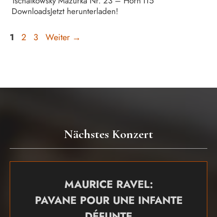
Tschaikowsky Mazurka Nr. 23 – Horn I15
DownloadsJetzt herunterladen!
Seite
Seite
Seite
1
2
3
Weiter
→
Nächstes Konzert
MAURICE RAVEL:
PAVANE POUR UNE INFANTE
DÉFUNTE