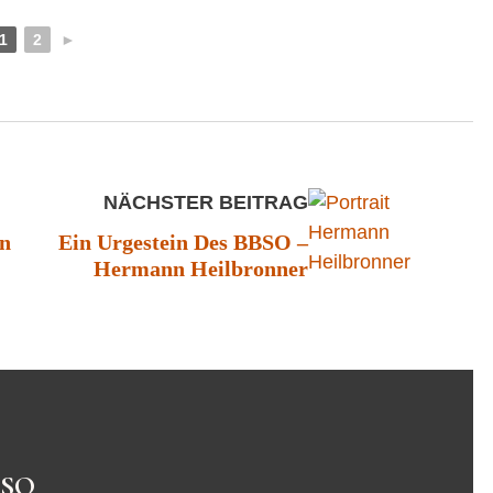
1
2
►
NÄCHSTER BEITRAG
en
Ein Urgestein Des BBSO –
Hermann Heilbronner
BSO